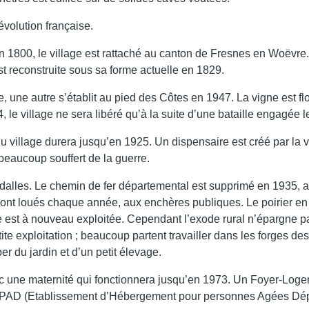
évolution française.
 1800, le village est rattaché au canton de Fresnes en Woëvre. O
est reconstruite sous sa forme actuelle en 1829.
, une autre s’établit au pied des Côtes en 1947. La vigne est fl
le village ne sera libéré qu’à la suite d’une bataille engagée 
ion du village durera jusqu’en 1925. Un dispensaire est créé par
beaucoup souffert de la guerre.
 dalles. Le chemin de fer départemental est supprimé en 1935, a
, sont loués chaque année, aux enchères publiques. Le poirier en
igne est à nouveau exploitée. Cependant l’exode rural n’épargne
te exploitation ; beaucoup partent travailler dans les forges de
er du jardin et d’un petit élevage.
c une maternité qui fonctionnera jusqu’en 1973. Un Foyer-Log
t EHPAD (Etablissement d’Hébergement pour personnes Agées Dé