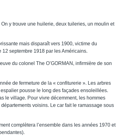
n y trouve une huilerie, deux tuileries, un moulin et
orissante mais disparaît vers 1900, victime du
le 12 septembre 1918 par les Américains.
 la veuve du colonel The O’GORMAN, infirmière de son
nnée de fermeture de la « confiturerie ». Les arbres
 espalier pousse le long des façades ensoleillées.
 pas le village. Pour vivre décemment, les hommes
s départements voisins. Le car fait le ramassage sous
ement complètera l’ensemble dans les années 1970 et
pendantes).