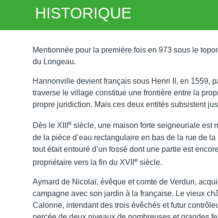
HISTORIQUE
Mentionnée pour la première fois en 973 sous le topo
du Longeau.
Hannonville devient français sous Henri II, en 1559, p
traverse le village constitue une frontière entre la pr
propre juridiction. Mais ces deux entités subsistent j
e
Dès le XIII
siècle, une maison forte seigneuriale est 
de la pièce d’eau rectangulaire en bas de la rue de l
tout était entouré d’un fossé dont une partie est encor
e
propriétaire vers la fin du XVII
siècle.
Aymard de Nicolaï, évêque et comte de Verdun, acquiert
campagne avec son jardin à la française. Le vieux ch
Calonne, intendant des trois évêchés et futur contrôle
percée de deux niveaux de nombreuses et grandes fenê