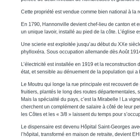
Cette propriété est vendue comme bien national à la r
En 1790, Hannonville devient chef-lieu de canton et en
un unique lavoir, installé au pied de la côte. L’église 
Une scierie est exploitée jusqu’au début du XXe siècle
phylloxéra. Sous occupation allemande dès Août 1914, 
L’électricité est installée en 1919 et la reconstruct
état, et sensible au dénuement de la population qui a 
Le Moutru qui longe la rue principale est recouvert de
fruitiers, plantés le long des routes départementales
Mais la spécialité du pays, c’est la Mirabelle ! La v
cherchent un complément de salaire à côté de leur peti
les Côtes et les « 3/8 » laissent du temps pour s’occup
Le dispensaire est devenu Hôpital Saint-Georges ave
l’hôpital, transformé en maison de retraite, devien