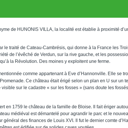
nyme de HUNONIS VILLA, la localité est établie à proximité d’u
ar le traité de Cateau-Cambrésis, qui donne à la France les Tro
opriété de l’évêché de Verdun, sur la rive gauche, et les possess
usqu’à la Révolution. Des moines y exploitent une ferme.
mentionnée comme appartenant à Eve d’Hannonville. Elle se trouv
a Promenade. Ce château était érigé selon un plan en U sur un te
e visible sur le cadastre « sur les fosses » (sans doute les foss
 en 1759 le château de la famille de Bloise. Il fait ériger auto
âteau médiéval est démantelé pour agrandir le parc et le nouv
ur général des finances de Louis XVI. Il fut le dernier comte d’H
tres est édifiée sur de solides caves voutées.